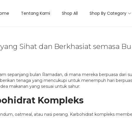
ome
Tentang Kami
Shop All
Shop By Category
 yang Sihat dan Berkhasiat semasa 
am sepanjang bulan Ramadan, di mana mereka berpuasa dari sub
rikan tenaga yang mencukupi untuk menempuh hari berpuasa, t
idea makanan yang sesuai untuk sahur:
bohidrat Kompleks
 gandum, oatmeal, atau nasi perang. Karbohidrat kompleks memb