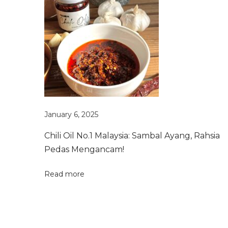
a
b
a
l
v
T
u
m
i
i
s
g
I
k
a
January 6, 2025
a
n
B
Chili Oil No.1 Malaysia: Sambal Ayang, Rahsia
i
t
Pedas Mengancam!
l
i
i
s
Read more
P
a
o
d
u
!