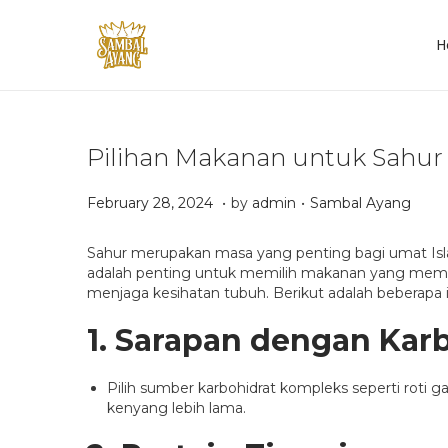
H
S
S
k
k
i
i
p
p
t
t
Pilihan Makanan untuk Sahur
o
o
n
c
a
o
.
.
P
P
A
February 28, 2024
by
admin
Sambal Ayang
v
n
o
o
p
i
t
s
s
r
Sahur merupakan masa yang penting bagi umat Isl
g
e
t
t
i
adalah penting untuk memilih makanan yang membe
a
n
e
e
l
menjaga kesihatan tubuh. Berikut adalah beberapa 
t
t
d
d
2
i
o
i
1
1.
Sarapan dengan Kar
o
n
n
,
n
2
0
Pilih sumber karbohidrat kompleks seperti roti
2
kenyang lebih lama.
5